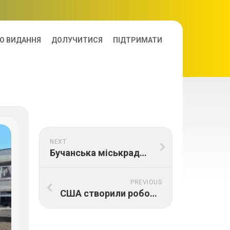
О ВИДАННЯ
ДОЛУЧИТИСЯ
ПІДТРИМАТИ
NEXT
Бучанська міськрада показала, як відновили будинок, зруйнований росіянами у березні
PREVIOUS
США створили робочу групу щодо відновлення української інфраструктури