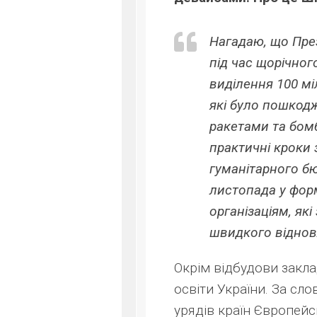
Нагадаю, що През
під час щорічно
виділення 100 мі
які було пошкод
ракетами та бом
практичні кроки 
гуманітарного б
листопада у фор
організаціям, як
швидкого віднов
Окрім відбудови заклад
освіти України. За сл
урядів країн Європейс