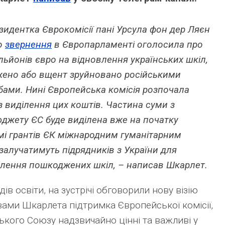
идентка Єврокомісії пані Урсула фон дер Ляєн
го
звернення
в Європарламенті оголосила про
льйонів євро на відновлення українських шкіл,
жено або вщент зруйновано російськими
бами. Нині Європейська комісія розпочала
з виділення цих коштів. Частина суми з
юджету ЄС буде виділена вже на початку
мі грантів ЄК міжнародним гуманітарним
і залучатимуть підрядників з України для
лення пошкоджених шкіл, – написав Шкарлет.
ів освіти, на зустрічі обговорили нову візію
овами Шкарлета підтримка Європейської комісії,
ького Союзу надзвичайно цінні та важливі у