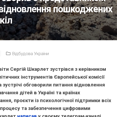
 відновлення пошкоджених
кіл
Відбудова України
віти Сергій Шкарлет зустрівся з керівником
тичних інструментів Європейської комісії
 зустрічі обговорили питання відновлення
чання дітей в Україні та країнах
ння, проєкти із психологічної підтримки всіх
о процесу та забезпечення цифровими
Шкарлет
написав
у своєму телеграм-каналі.