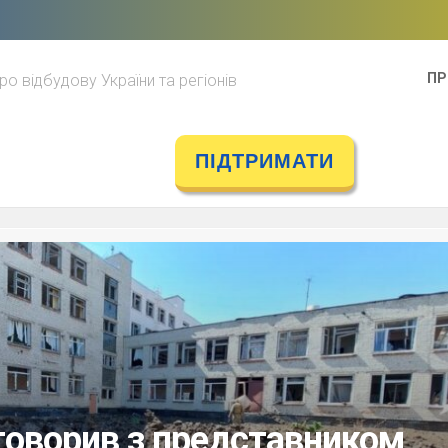
ПР
ро відбудову України та регіонів
ПІДТРИМАТИ
оворив з представником