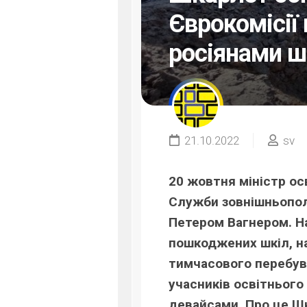
Єврокомісії
росіянами ш
21.10.2022
sv
20 жовтня міністр ос
Служби зовнішньополі
Петером Вагнером. На
пошкоджених шкіл, нав
тимчасового перебува
учасників освітньог
девайсами. Про це 