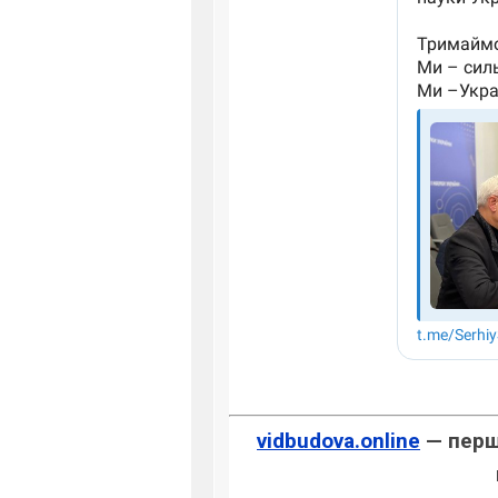
vidbudova.online
— перше