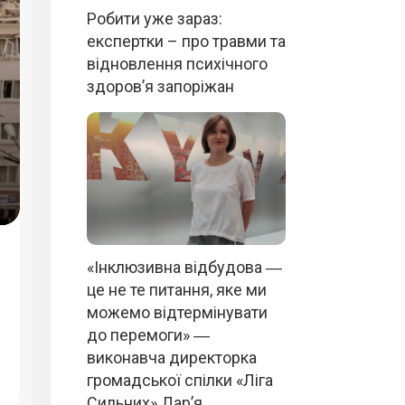
Робити уже зараз:
експертки – про травми та
відновлення психічного
здоров’я запоріжан
«Інклюзивна відбудова ―
це не те питання, яке ми
можемо відтермінувати
до перемоги» ―
виконавча директорка
громадської спілки «Ліга
Сильних» Дар’я