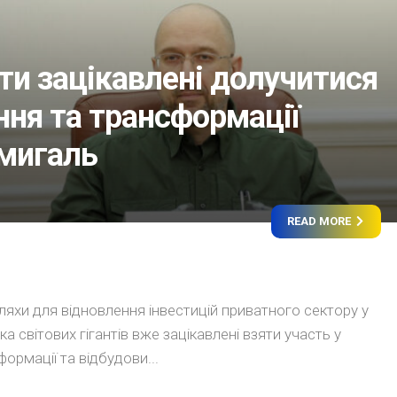
нти зацікавлені долучитися
ння та трансформації
мигаль
READ MORE
ляхи для відновлення інвестицій приватного сектору у
зка світових гігантів вже зацікавлені взяти участь у
формації та відбудови...