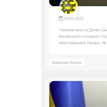
09.02.2023
Прем’єр-міністр Денис Шм
банківського холдингу СШ
інвестування в Україну. Як
Відбудова України