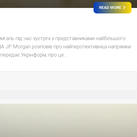
READ MORE
игаль під час зустрічі з представниками найбільшого
А JP Morgan розповів про найперспективніші напрямки
 передає Укрінформ, про це...