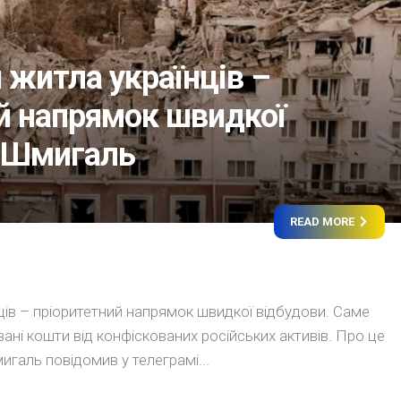
 житла українців –
й напрямок швидкої
– Шмигаль
READ MORE
ців – пріоритетний напрямок швидкої відбудови. Саме
ані кошти від конфіскованих російських активів. Про це
галь повідомив у телеграмі...