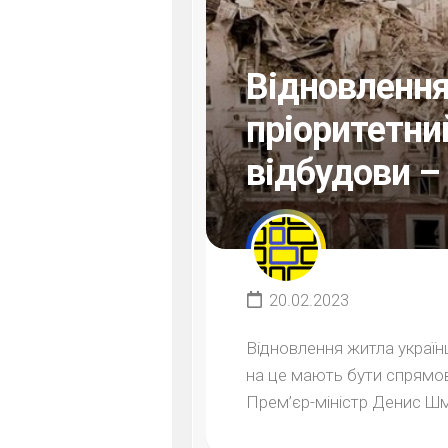
Відновлення
пріоритетни
відбудови 
20.02.2023
Відновлення житла україн
на це мають бути спрямов
Прем’єр-міністр Денис Шми