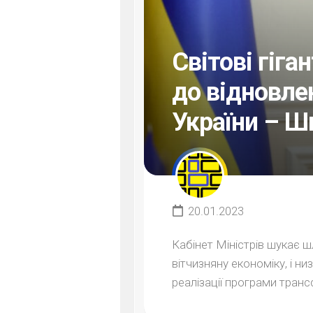
Світові гіга
до відновле
України – Ш
20.01.2023
Кабінет Міністрів шукає ш
вітчизняну економіку, і ни
реалізації програми транс