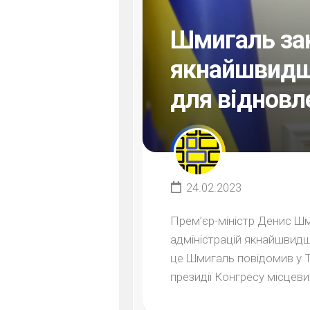
Шмигаль зак
якнайшвидш
для відновле
24.02.2023
Прем’єр-міністр Денис Шм
адміністрацій якнайшвидш
це Шмигаль повідомив у Т
президії Конгресу місцевих