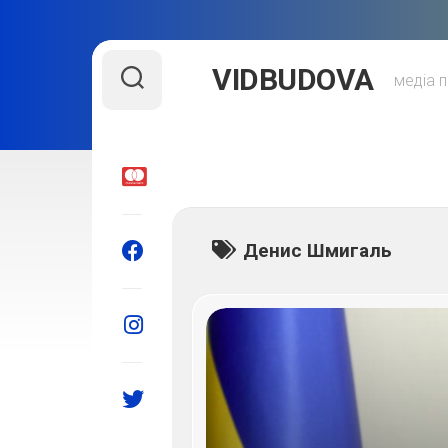
Skip
VIDBUDOVA
to
медіа п
content
Денис Шмигаль