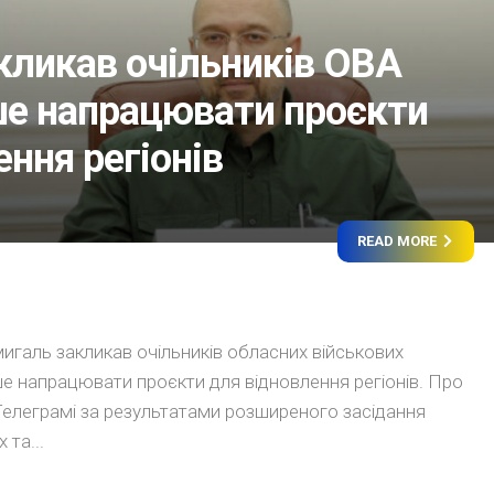
ликав очільників ОВА
е напрацювати проєкти
ння регіонів
READ MORE
игаль закликав очільників обласних військових
е напрацювати проєкти для відновлення регіонів. Про
елеграмі за результатами розширеного засідання
 та...