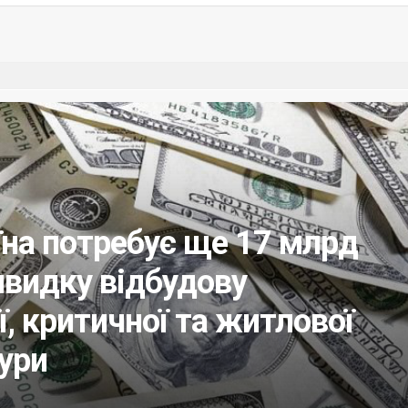
їна потребує ще 17 млрд
швидку відбудову
ї, критичної та житлової
ури