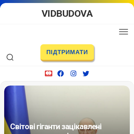
Skip
VIDBUDOVA
to
content
ПІДТРИМАТИ
Світові гіганти зацікавлені