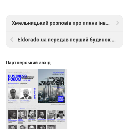
Хмельницький розповів про плани інвестування у житлову нерухомість LvivTech.City
Eldorado.ua передав перший будинок у рамах благодійного проєкту «Цеглинка для родинки»
Партнерський захід