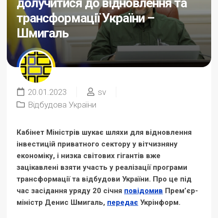
долучитися до відновлення та
трансформації України –
Шмигаль
20.01.2023
sv
Відбудова України
Кабінет Міністрів шукає шляхи для відновлення
інвестицій приватного сектору у вітчизняну
економіку, і низка світових гігантів вже
зацікавлені взяти участь у реалізації програми
трансформації та відбудови України. Про це під
час засідання уряду 20 січня
повідомив
Прем’єр-
міністр Денис Шмигаль,
передає
Укрінформ.