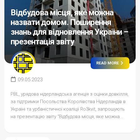
Відбудова місця, яке можна
назвати домом. Поширення
знань для відновлення України –
презентація звіту
READ MORE
09.05.2023
PBL, урядова нідерландська агенція з оцінки довкілля,
за підтримки Посольства Королівства Нідерландів в
Україні та урбаністичної коаліції Ro3kvit, запрошують
на презентацію звіту “Відбудова місця, яке можна...