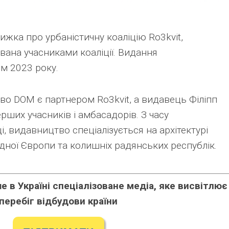
ижка про урбаністичну коаліцію Ro3kvit,
вана учасниками коаліції. Видання
м 2023 року.
во DOM є партнером Ro3kvit, а видавець Філіпп
ерших учасників і амбасадорів. З часу
і, видавництво спеціалізується на архітектурі
ідної Європи та колишніх радянських республік.
 в Україні спеціалізоване медіа, яке висвітлює
перебіг відбудови країни