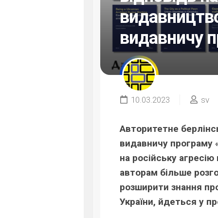
видавництв
видавничу 
10.03.2023
sv
Авторитетне берлінс
видавничу програму «І
на російську агресію 
авторам більше розго
розширити знання про
України, йдеться у п