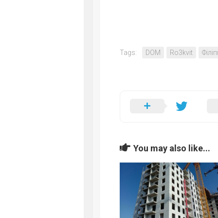
Tags:
DOM
Ro3kvit
Філі
You may also like...