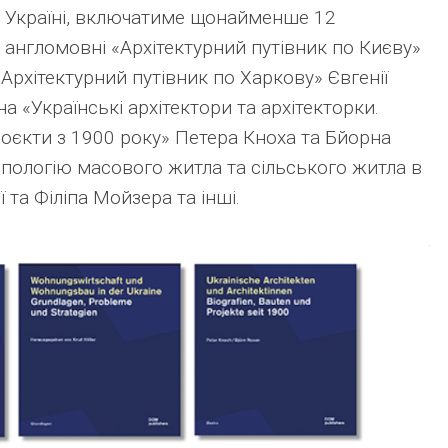
 Україні, включатиме щонайменше 12
х англомовні «Архітектурний путівник по Києву»
рхітектурний путівник по Харкову» Євгенії
а «Українські архітектори та архітекторки.
проєкти з 1900 року» Петера Кноха та Бйорна
пологію масового житла та сільського житла в
 та Філіпа Мойзера та інші.