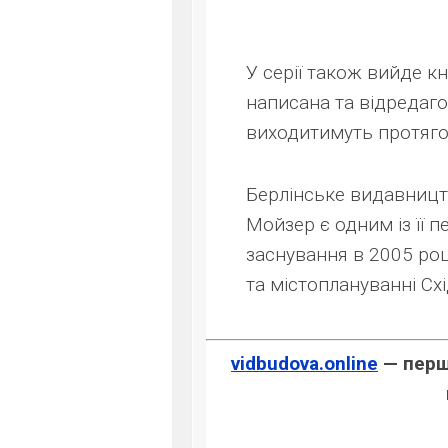
У серії також вийде кн
написана та відредаго
виходитимуть протяго
Берлінське видавницт
Мойзер є одним із її п
заснування в 2005 роц
та містоплануванні Сх
vidbudova.online
— перше