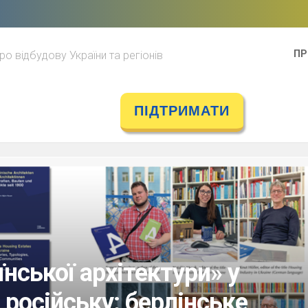
ПР
ро відбудову України та регіонів
ПІДТРИМАТИ
аїнської архітектури» у
 російську: берлінське