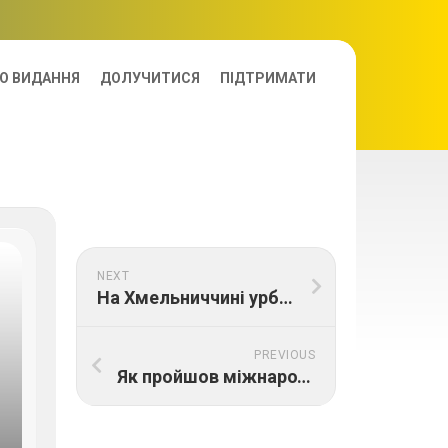
О ВИДАННЯ
ДОЛУЧИТИСЯ
ПІДТРИМАТИ
NEXT
На Хмельниччині урбаністи відновлюють закинуту будівлю, щоб оселити 250 переселенців
PREVIOUS
Як пройшов міжнародний RECOVERY CONSTRUCTION FORUM у Варшаві