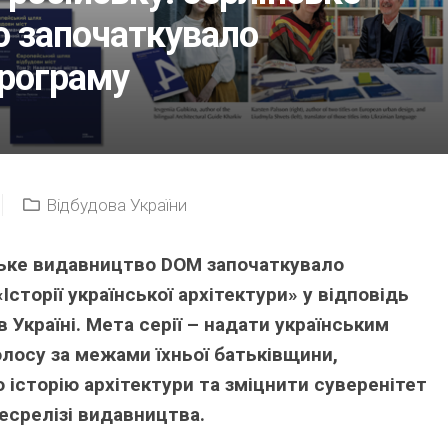
о започаткувало
програму
Відбудова України
ьке видавництво DOM започаткувало
сторії української архітектури» у відповідь
в Україні. Мета серії – надати українським
лосу за межами їхньої батьківщини,
 історію архітектури та зміцнити суверенітет
ресрелізі видавництва.