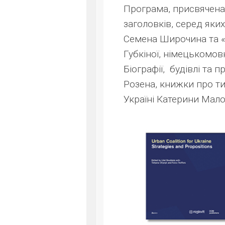
Програма, присвячена
заголовків, серед яки
Семена Широчина та «А
Губкіної, німецькомовн
Біографії, будівлі та 
Розена, книжки про ти
Україні Катерини Малої