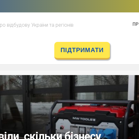
ПР
ро відбудову України та регіонів
ПІДТРИМАТИ
іли, скільки бізнесу