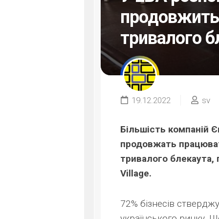
продовжить 
тривалого б
19.12.2022
sv
Більшість
компаній Є
продовжать працювати
тривалого блекаута, 
Village.
72% бізнесів стверджу
українського ринку. Щ