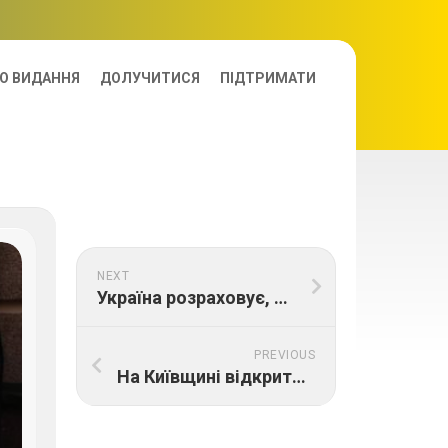
О ВИДАННЯ
ДОЛУЧИТИСЯ
ПІДТРИМАТИ
NEXT
Україна розраховує, що Чорноморський банк торгівлі та розвитку долучиться до участі у проєктах відновлення
PREVIOUS
На Київщині відкрито модульне містечко для українців, які втратили житло через російське вторгнення