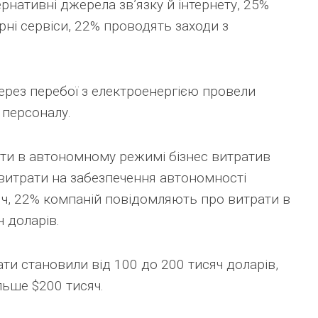
нативні джерела зв’язку й інтернету, 25%
рні сервіси, 22% проводять заходи з
ерез перебої з електроенергією провели
 персоналу.
оти в автономному режимі бізнес витратив
витрати на забезпечення автономності
яч, 22% компаній повідомляють про витрати в
ч доларів.
ати становили від 100 до 200 тисяч доларів,
льше $200 тисяч.