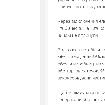
припускають таку мож
Через відключення еле
1% бізнесів. На 18% 
чином не вплинули.
Водночас нестабільні
місяців змусила 66% 
обсяги виробництва чи
або торгових точок, 9
законсервували части
Щоб мінімізувати впл
генератори або інші 