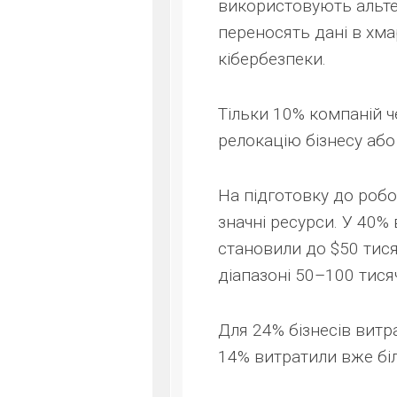
використовують альтер
переносять дані в хма
кібербезпеки.
Тільки 10% компаній ч
релокацію бізнесу або
На підготовку до роб
значні ресурси. У
40% 
становили до $50 тис
діапазоні 50–100 тися
Для 24% бізнесів витр
14% витратили вже бі