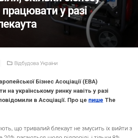
працювати у разі
лекаута
Відбудова України
вропейської Бізнес Асоціації (EBA)
 на українському ринку навіть у разі
повідомили в Асоціації. Про це
пише
The
ють, що тривалий блекаут не змусить їх вийти з
е 20% вагаються щодо відповіді, і тільки 8%