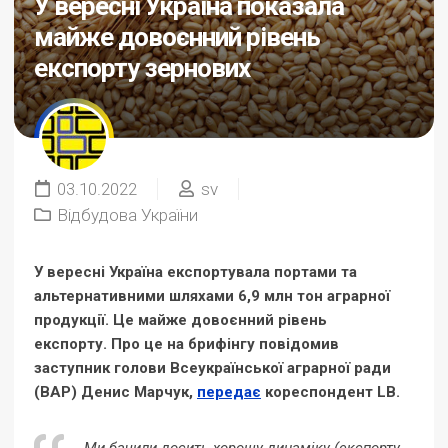
У вересні Україна показала
майже довоєнний рівень
експорту зернових
03.10.2022
sv
Відбудова України
У вересні Україна експортувала портами та
альтернативними шляхами 6,9 млн тон аграрної
продукції. Це майже довоєнний рівень
експорту. Про це на брифінгу повідомив
заступник голови Всеукраїнської аграрної ради
(ВАР) Денис Марчук,
передає
кореспондент LB.