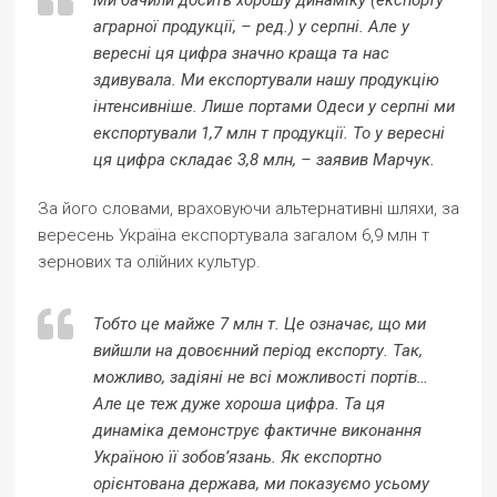
Ми бачили досить хорошу динаміку (експорту
аграрної продукції, – ред.) у серпні. Але у
вересні ця цифра значно краща та нас
здивувала. Ми експортували нашу продукцію
інтенсивніше. Лише портами Одеси у серпні ми
експортували 1,7 млн т продукції. То у вересні
ця цифра складає 3,8 млн, – заявив Марчук.
За його словами, враховуючи альтернативні шляхи, за
вересень Україна експортувала загалом 6,9 млн т
зернових та олійних культур.
Тобто це майже 7 млн т. Це означає, що ми
вийшли на довоєнний період експорту. Так,
можливо, задіяні не всі можливості портів…
Але це теж дуже хороша цифра. Та ця
динаміка демонструє фактичне виконання
Україною її зобов’язань. Як експортно
орієнтована держава, ми показуємо усьому