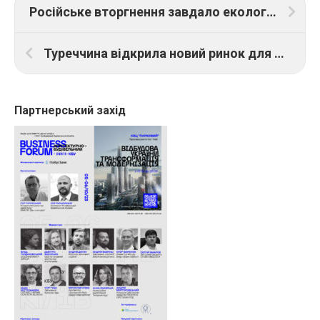
Російське вторгнення завдало екології України збитків у 35,3 млрд доларів
Туреччина відкрила новий ринок для експорту української продукції
Партнерський захід