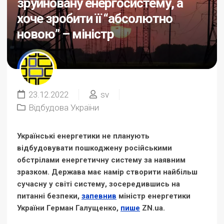
зруйновану енергосистему, а
хоче зробити її “абсолютно
новою” – міністр
23.12.2022
sv
Відбудова України
Українські енергетики не планують
відбудовувати пошкоджену російськими
обстрілами енергетичну систему за наявним
зразком. Держава має намір створити найбільш
сучасну у світі систему, зосередившись на
питанні безпеки,
запевнив
міністр енергетики
України Герман Галущенко,
пише
ZN.ua.