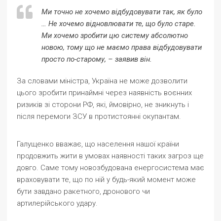
Ми точно не хочемо відбудовувати так, як було
… Не хочемо відновлювати те, що було старе.
Ми хочемо зробити цю систему абсолютно
новою, тому що не маємо права відбудовувати
просто по-старому, – заявив він.
За словами міністра, Україна не може дозволити
цього зробити принаймні через наявність воєнних
ризиків зі сторони РФ, які, ймовірно, не зникнуть і
після перемоги ЗСУ в протистоянні окупантам.
Галущенко вважає, що населення нашої країни
продовжить жити в умовах наявності таких загроз ще
довго. Саме тому новозбудована енергосистема має
враховувати те, що по ній у будь-який момент може
бути завдано ракетного, дронового чи
артилерійського удару.