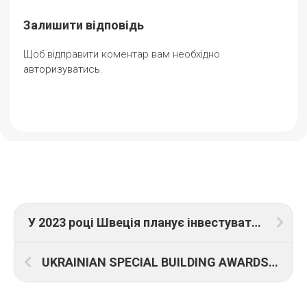
Залишити відповідь
Щоб відправити коментар вам необхідно
авторизуватись
.
У 2023 році Швеція планує інвестувати у відновлення України
UKRAINIAN SPECIAL BUILDING AWARDS IBUILD 2022 пройде в форматі благодійного вечора та при партнерстві БФ “Батальйон Волонтер”