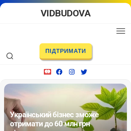
Skip
VIDBUDOVA
to
content
ПІДТРИМАТИ
Український бізнес зможе
отримати до 60 млн грн