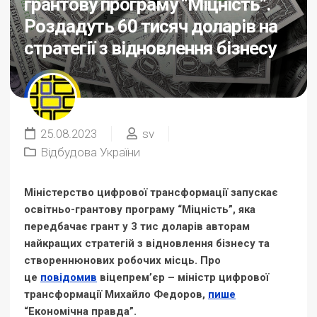
грантову програму “Міцність”.
Роздадуть 60 тисяч доларів на
стратегії з відновлення бізнесу
25.08.2023
sv
Відбудова України
Міністерство цифрової трансформації запускає
освітньо-грантову програму “Міцність”, яка
передбачає грант у 3 тис доларів авторам
найкращих стратегій з відновлення бізнесу та
створеннюнових робочих місць. Про
це
повідомив
віцепрем’єр – міністр цифрової
трансформації Михайло Федоров,
пише
“Економічна правда”.