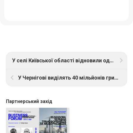
У селі Київської області відновили один із багатоквартирних будинків, зруйнованих росіянами
У Чернігові виділять 40 мільйонів гривень на відновлення будинків та школи, постраждалих від ракетного удару росіян
Партнерський захід