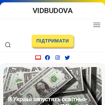
Skip
VIDBUDOVA
to
content
ПІДТРИМАТИ
В Україні запустять освітньо-