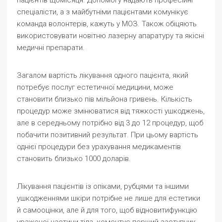
пацієнтів щомісяця. Допомогу надають професійні
спеціалісти, а з майбутніми пацієнтами комунікує
команда волонтерів, кажуть у МОЗ. Також обіцяють
використовувати новітню лазерну апаратуру та якісні
медичні препарати.
Загалом вартість лікування одного пацієнта, який
потребує послуг естетичної медицини, може
становити близько пів мільйона гривень. Кількість
процедур може змінюватися від тяжкості ушкоджень,
але в середньому потрібно від 3 до 12 процедур, щоб
побачити позитивний результат. При цьому вартість
однієї процедури без урахування медикаментів
становить близько 1000 доларів.
Лікування пацієнтів із опіками, рубцями та іншими
ушкодженнями шкіри потрібне не лише для естетики
й самооцінки, але й для того, щоб відновити
функцію