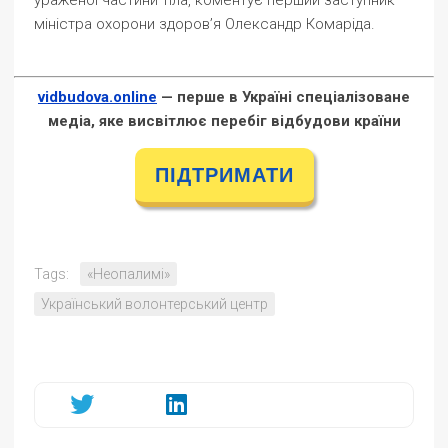
ураженої частини тіла, коментує перший заступник
міністра охорони здоров’я Олександр Комаріда.
vidbudova.online
— перше в Україні спеціалізоване
медіа, яке висвітлює перебіг відбудови країни
ПІДТРИМАТИ
Tags:
«Неопалимі»
Український волонтерський центр