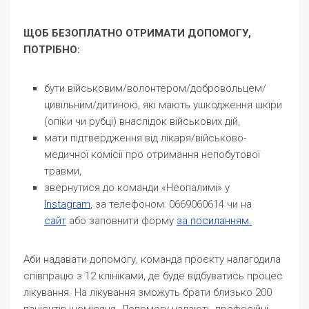
ЩОБ БЕЗОПЛАТНО ОТРИМАТИ ДОПОМОГУ,
ПОТРІБНО:
бути військовим/волонтером/добровольцем/
цивільним/дитиною, які мають ушкодження шкіри
(опіки чи рубці) внаслідок військових дій,
мати підтвердження від лікаря/військово-
медичної комісії про отримання непобутової
травми,
звернутися до команди «Неопалимі» у
Instagram
,
за
телефоном:
0669060614 чи на
сайт
або заповнити форму
за посиланням.
Аби надавати допомогу, команда проєкту
налагодила
співпрацю з 12 клініками, де буде відбуватись процес
лікування
. На лікування зможуть брати близько 200