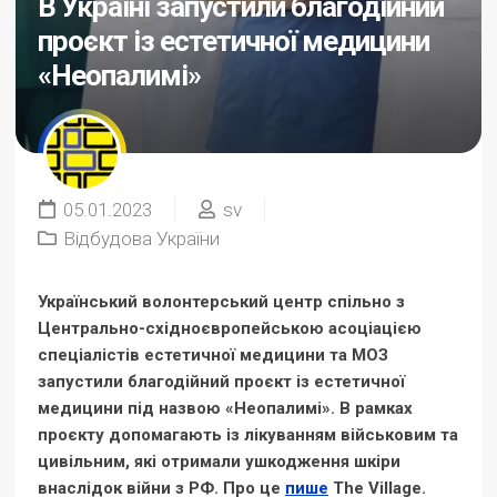
В Україні запустили благодійний
проєкт із естетичної медицини
«Неопалимі»
05.01.2023
sv
Відбудова України
Український волонтерський центр спільно з
Центрально-східноєвропейською асоціацією
спеціалістів естетичної медицини та
МОЗ
запустили благодійний проєкт із естетичної
медицини під назвою «Неопалимі». В рамках
проєкту допомагають із лікуванням військовим та
цивільним, які отримали ушкодження шкіри
внаслідок війни з РФ. Про це
пише
The Village.