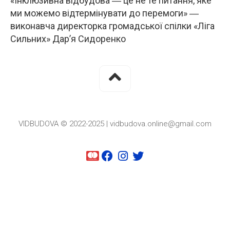
«Інклюзивна відбудова ― це не те питання, яке
ми можемо відтермінувати до перемоги» ―
виконавча директорка громадської спілки «Ліга
Сильних» Дар’я Сидоренко
VIDBUDOVA © 2022-2025 | vidbudova.online@gmail.com