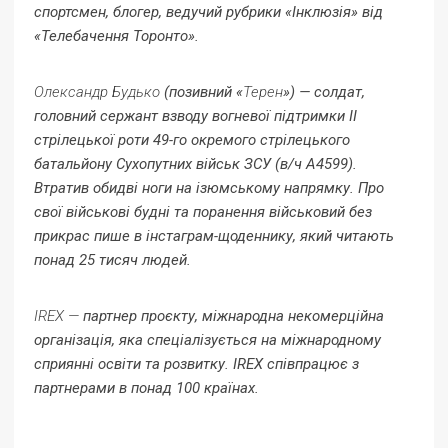
спортсмен, блогер,
ведучий
рубрики «Інклюзія» від
«Телебачення Торонто».
Олександр Будько
(позивний «
Терен
») — солдат,
головний сержант взводу вогневої підтримки ІІ
стрілецької роти 49-го окремого стрілецького
батальйону Сухопутних військ ЗСУ (в/ч А4599).
Втратив обидві ноги на ізюмському напрямку. Про
свої військові будні та поранення військовий без
прикрас пише в інстаграм-щоденнику, який читають
понад 25 тисяч людей.
IREX —
партнер проєкту, міжнародна некомерційна
організація, яка спеціалізується на міжнародному
сприянні освіти та розвитку. IREX співпрацює з
партнерами в понад 100 країнах.