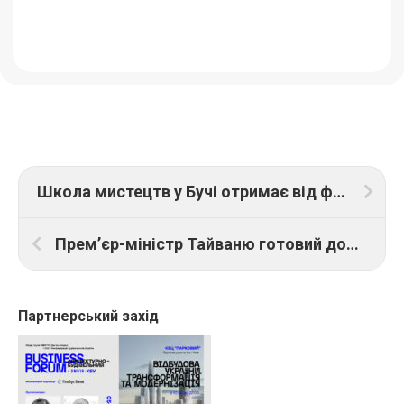
Школа мистецтв у Бучі отримає від фонду Lufthansa додаткові 2 мільйони на відновлення
Премʼєр-міністр Тайваню готовий допомогти перебудувати Київ “у розумне цифрове місто”
Партнерський захід