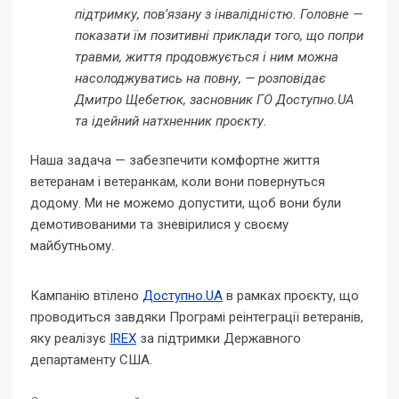
підтримку, пов’язану з інвалідністю. Головне —
показати їм позитивні приклади того, що попри
травми, життя продовжується і ним можна
насолоджуватись на повну
,
— розповідає
Дмитро Щебетюк, засновник ГО Доступно.UA
та ідейний натхненник проєкту.
Наша
задача
—
забезпечити комфортне життя
ветеранам і ветеранкам, коли вони повернуться
додому. Ми не можемо допустити, щоб вони були
демотивованими та зневірилися у своєму
майбутньому.
Кампанію втілено
Доступно.UA
в рамках проєкту, що
проводиться завдяки Програмі реінтеграції ветеранів,
яку реалізує
IREX
за підтримки Державного
департаменту США.