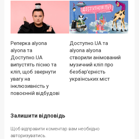
Реперка alyona
Доступно.UA та
alyona та
alyona alyona
Доступно.UA
створили анімований
випустять пісню та
музичний кліп про
кліп, щоб звернути
безбар’єрність
увагу на
українських міст
інклюзивність у
повоєнній відбудові
Залишити відповідь
Щоб відправити коментар вам необхідно
авторизуватись
.