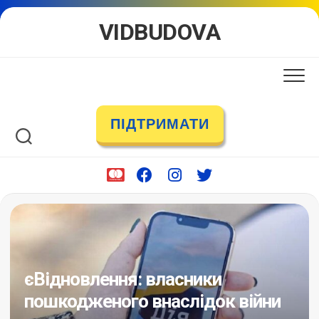
Skip
VIDBUDOVA
to
content
ПІДТРИМАТИ
єВідновлення: власники
пошкодженого внаслідок війни