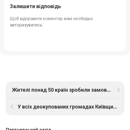
Залишити відповідь
Щоб відправити коментар вам необхідно
авторизуватись
.
Жителі понад 50 країн зробили замовлення на офіційному маркетплейсі Made with bravery. Середній чек – 2500 грн
У всіх деокупованих громадах Київщини триває відбудова – голова ОВА
Партнерський захід