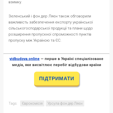
взимку.
Зеленський і фон дер Ляєн також обговорили
важливість забезпечення експорту української
сільськогосподарської продукції та плани щодо
розширення пропускної спроможності пунктів
пропуску між Україною та ЄС.
vidbudova.online
— перше в Україні спеціалізоване
медіа, яке висвітлює перебіг відбудови країни
ПІДТРИМАТИ
Tags:
Єврокомісія
Урсула фон дер Ляєн