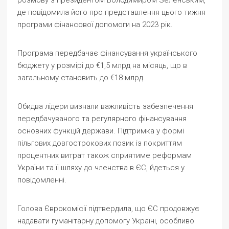
розмову з президентом Володимиром Зеленським,
де повідомила його про представлення цього тижня
програми фінансової допомоги на 2023 рік.
Програма передбачає фінансування українського
бюджету у розмірі до €1,5 млрд на місяць, що в
загальному становить до €18 млрд.
Обидва лідери визнали важливість забезпечення
передбачуваного та регулярного фінансування
основних функцій держави. Підтримка у формі
пільгових довгострокових позик із покриттям
процентних витрат також сприятиме реформам
України та її шляху до членства в ЄС, йдеться у
повідомленні.
Голова Єврокомісії підтвердила, що ЄС продовжує
надавати гуманітарну допомогу Україні, особливо