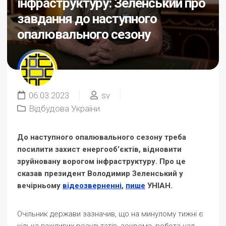
інфраструктуру: Зеленський про
завдання до наступного
опалювального сезону
06.03.2023
sv
Відбудова України
До наступного опалювального сезону треба
посилити захист енергообʼєктів, відновити
зруйновану ворогом інфраструктуру. Про це
сказав президент Володимир Зеленський у
вечірньому
відеозверненні
,
пише
УНІАН.
Очільник держави зазначив, що на минулому тижні є