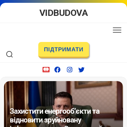
Skip
VIDBUDOVA
to
content
ПІДТРИМАТИ
Захистити енергообʼєкти та
відновити зруйновану