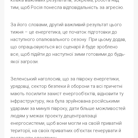
кілька важливих результатів, зокрема, робота над
тим, щоб Росія понесла відповідальність за агресію.
За його словами, другий важливий результат цього
тижня – це енергетика, це початок підготовки до
наступного опалювального сезону. При цьому додав,
що опрацьовуються всі сценарії й буде зроблено
все, щоб підійти до наступної зими готовими до будь-
якої загрози.
Зеленський наголосив, що за півроку енергетики,
урядовці, сектор безпеки й оборони та всі причетні
мають посилити захист енергообʼєктів, відновити ту
інфраструктуру, яка була зруйнована російськими
ударами за минулі півроку, дати більше можливостей
людям у межах проекту децентралізації
енергосистеми, щоб вони могли на своїй приватній
території, на своїх приватних обʼєктах генерувати й