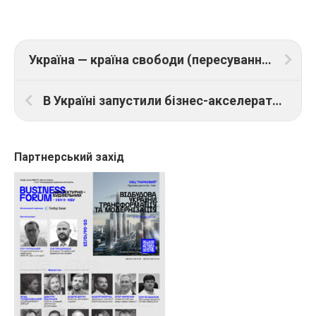
Україна — країна свободи (пересування). Як Доступно.UA просуває доступність міст
В Україні запустили бізнес-акселератор для підприємиць. Як долучитися
Партнерський захід