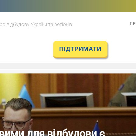
ПР
ро відбудову України та регіонів
ПІДТРИМАТИ
ими для відбудови є