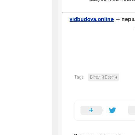
vidbudova.online
— перше
Tags:
Віталій Безгін