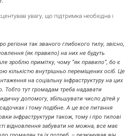
т.
кцентував увагу, що підтримка необхідна і
о регіони так званого глибокого тилу, звісно,
овлення (як правило) на них не будуть
е зроблю примітку, чому “як правило”, бо є
кою кількістю внутрішньо переміщених осіб. Це
нтаження на соціальну інфраструктуру на цих
о. Тобто тут громадам треба надавати
идичну допомогу, збільшувати число дітей у
садочках і тому подібне. А це все питання
товки інфраструктури також, тому і про тилові
сті відновлення забувати не можна, все має
ло громадян та їх потреб, – резюмував він.