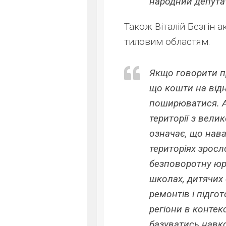
народний депута
Також Віталій Безгін а
тиловим областям.
Якщо говорити пр
що кошти на відн
поширюватися. Ал
території з вели
означає, що нава
територіях зросл
безповоротну юр
школах, дитячих 
ремонтів і підго
регіони в контек
базуватись навко