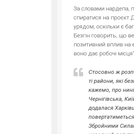
За словами нардепа, 
спиратися на проєкт 
урядом, оскільки є ба
Безгін говорить, що в
позитивний вплив на е
воно дає робочі місця”
Стосовно ж розпо
ті райони, які б
кажемо, про нині
Чернігівська, Ки
додалася Харківщ
повертатиметься
Збройними Силами