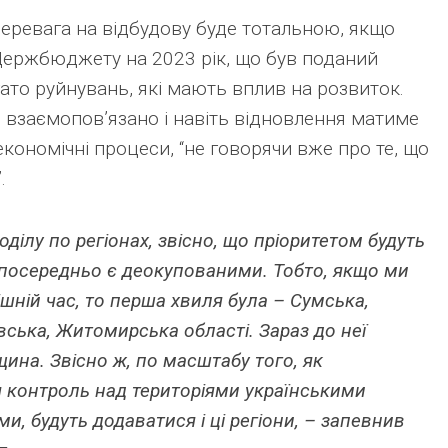
перевага на відбудову буде тотальною, якщо
Держбюджету на 2023 рік, що був поданий
гато руйнувань, які мають вплив на розвиток.
е взаємопов’язано і навіть відновлення матиме
кономічні процеси, “не говорячи вже про те, що
.
ділу по регіонах, звісно, що пріоритетом будуть
езпосередньо є деокупованими. Тобто, якщо ми
шній час, то перша хвиля була – Сумська,
ївська, Житомирська області. Зараз до неї
ина. Звісно ж, по масштабу того, як
 контроль над територіями українськими
, будуть додаватися і ці регіони, – запевнив