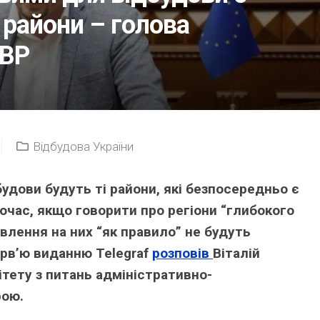
 райони – голова
 ВР
Відбудова України
удови будуть ті райони, які безпосередньо є
час, якщо говорити про регіони “глибокого
овлення на них “як правило” не будуть
ерв’ю виданню Telegraf
розповів
Віталій
ітету з питань адміністративно-
рою.