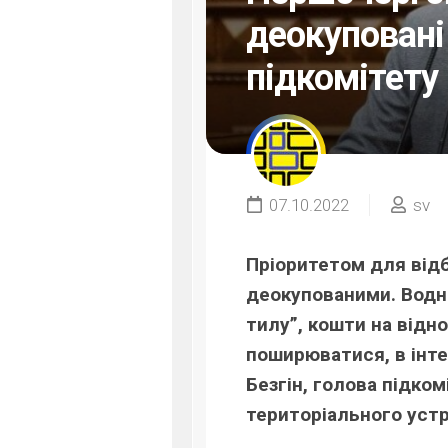
деокуповані
підкомітету
07.10.2022
sv
Пріоритетом для відб
деокупованими. Водно
тилу”, кошти на відн
поширюватися, в інт
Безгін, голова підком
територіального уст