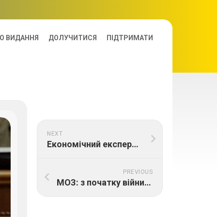
О ВИДАННЯ
ДОЛУЧИТИСЯ
ПІДТРИМАТИ
NEXT
Економічний експерт Михайло Крапивко: «Війна змінила ставлення українців до грошей»
PREVIOUS
МОЗ: з початку війни в Україні відновити 85 медзакладів, ще понад 200 – відновлені частково