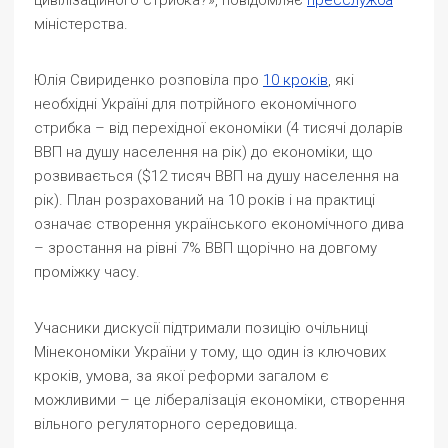
цивілізаційного стрибка?», повідомляє
пресслужба
міністерства.
Юлія Свириденко розповіла про
10 кроків
, які
необхідні Україні для потрійного економічного
стрибка – від перехідної економіки (4 тисячі доларів
ВВП на душу населення на рік) до економіки, що
розвивається ($12 тисяч ВВП на душу населення на
рік). План розрахований на 10 років і на практиці
означає створення українського економічного дива
– зростання на рівні 7% ВВП щорічно на довгому
проміжку часу.
Учасники дискусії підтримали позицію очільниці
Мінекономіки України у тому, що один із ключових
кроків, умова, за якої реформи загалом є
можливими – це лібералізація економіки, створення
вільного регуляторного середовища.