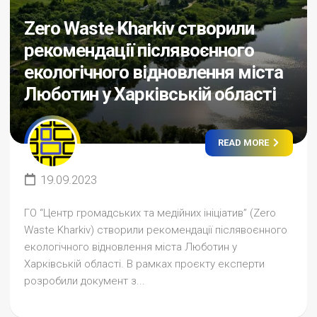
Zero Waste Kharkiv створили
рекомендації післявоєнного
екологічного відновлення міста
Люботин у Харківській області
READ MORE
19.09.2023
ГО “Центр громадських та медійних ініціатив” (Zero
Waste Kharkiv) створили рекомендації післявоєнного
екологічного відновлення міста Люботин у
Харківській області. В рамках проєкту експерти
розробили документ з...