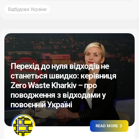
Відбудова України
Перехід до нуля відходів не
станеться швидко: керівниця
Zero Waste Kharkiv – про
поводження з відходами у
повоєнній Україні
READ MORE