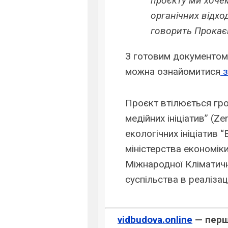
проєкту ми хоче
органічних відхо
говорить Прокає
З готовим документом
можна ознайомитися
з
Проєкт втілюється гр
медійних ініціатив” (Ze
екологічних ініціатив 
міністерства економік
Міжнародної Кліматично
суспільства в реалізаці
vidbudova.online
— перше