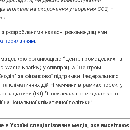
мо дослідити, чи дійсно компостування
дів впливає на скорочення утворення CO2, –
ва.
 з розробленими навесні рекомендаціями
а посиланням
.
омадською організацією “Центр громадських та
ro Waste Kharkiv) у співпраці з “Центром
“Екодія” за фінансової підтримки Федерального
и та кліматичних дій Німеччини в рамках проєкту
ї Ініціативи (
ІКІ
) “Посилення громадянського
ї національної кліматичної політики”.
 в Україні спеціалізоване медіа, яке висвітлює