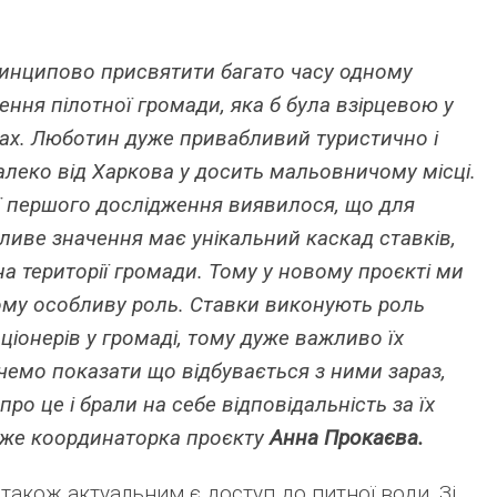
ринципово присвятити багато часу одному
ення пілотної громади, яка б була взірцевою у
ах. Люботин дуже привабливий туристично і
алеко від Харкова у досить мальовничому місці.
ії першого дослідження виявилося, що для
ливе значення має унікальний каскад ставків,
а території громади. Тому у новому проєкті ми
му особливу роль. Ставки виконують роль
іонерів у громаді, тому дуже важливо їх
хочемо показати що відбувається з ними зараз,
ро це і брали на себе відповідальність за їх
аже координаторка проєкту
Анна Прокаєва.
 також актуальним є доступ до питної води. Зі