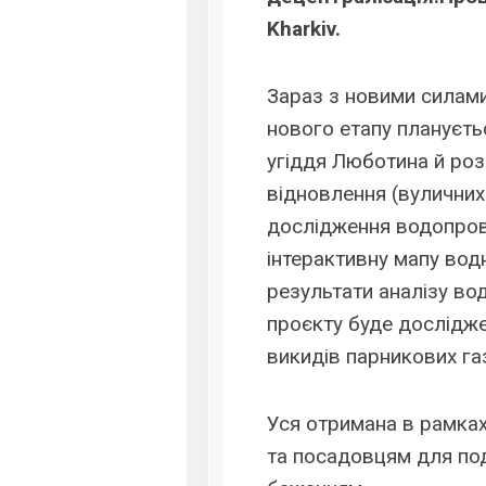
Kharkiv.
Зараз з новими силами
нового етапу плануєть
угіддя Люботина й роз
відновлення (вуличних 
дослідження водопрові
інтерактивну мапу водн
результати аналізу води
проєкту буде дослідже
викидів парникових газ
Уся отримана в рамка
та посадовцям для под