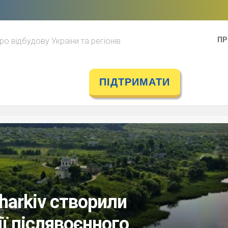
ПР
ро відбудову України та регіонів
ПІДТРИМАТИ
harkiv створили
ї післявоєнного