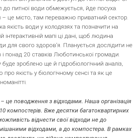
п до питної води обмежується, йде посуха.
 – це місто, там переважно приватний сектор.
ка якість води у колодязях та позначити на
й інтерактивній мапі ці дані, щоб людина
оди для свого здоров’я. Планується дослідити не
 і понад 20 ставків Люботинської громади.
у буде зроблено ще й гідробіологічний аналіз,
про якість у біологічному сенсі та як це
номанітті.
 – це поводження з відходами. Наша організація
10 компостерів. Вже десятки багатоквартирних
ожливість віднести свої відходи не до
змішаними відходами, а до компостера. В рамках