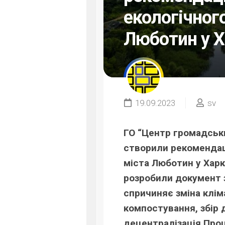
екологічног
Люботин у Х
19.09.2023
sv
ГО “Центр громадських
створили рекомендац
міста Люботин у Харк
розробили документ з
спричиняє зміна кліма
компостування, збір 
децентралізація.Проц