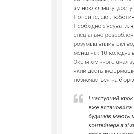
зміною клімату, досту
Попри те, що Люботин
Необхідно з’ясувати, я
спеціально розроблені
розуміла вплив цієї в
менш ніж 10 колодязів
Окрім хімічного аналіз
який дасть інформацію 
позначається на біоріз
І наступний крок
вже встановила 
будинків мають м
контейнера з зі 