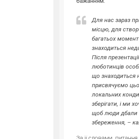
бажанням.
Для нас зараз п
місцю, для створ
багатьох момент
знаходиться нед
Після презентац
люботинців особ
що знаходиться н
присвячуємо цьо
локальних кондиц
зберігати, і ми 
щоб люди дбали п
збереження, – к
За її словами, питання