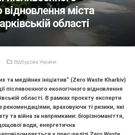
о відновлення міста
арківській області
Відбудова України
 та медійних ініціатив” (Zero Waste Kharkiv)
ії післявоєнного екологічного відновлення
івській області. В рамках проєкту експерти
 рекомендаціями, враховуючи ті ризики, які
ту та війна за напрямками: біорізноманіття,
дощової води, енергетична
еповідомляється у прес-релізі Zero Waste