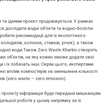
 та ідеями проєкт продовжується. У рамках
ся дослідити водні об’єкти та водно-болотні
робити рекомендації для їх екологічного
колодязів, колонок, ставків, річок), а також
дної води.Також Zero Waste Kharkiv створять
их об’єктів,
на яку кожен зможе додати свої
 і їх побачать інші.
Окрім цього, експертами
но вплив компостерів на зменшення кількості
ів (zero waste — zero emission).
х проєкту інформація буде передана мешканцям
альшої роботи у цьому напрямку за їх