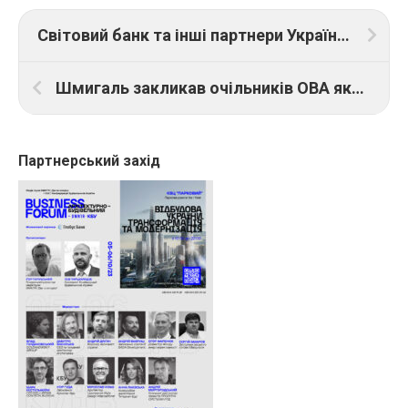
Світовий банк та інші партнери України вважають доцільним надання допомоги на відновлення держави до завершення війни
Шмигаль закликав очільників ОВА якнайшвидше напрацювати проєкти для відновлення регіонів
Партнерський захід