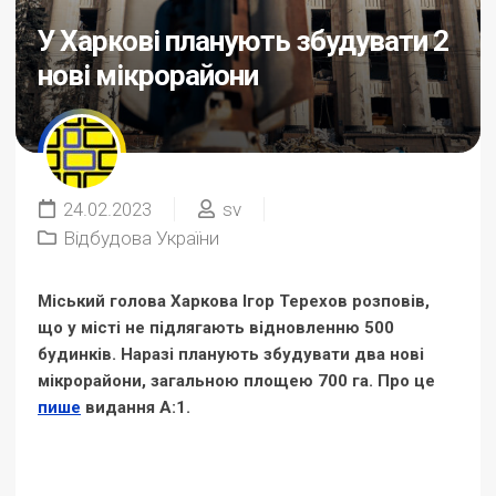
У Харкові планують збудувати 2
нові мікрорайони
24.02.2023
sv
Відбудова України
Міський голова Харкова Ігор Терехов розповів,
що у місті не підлягають відновленню 500
будинків. Наразі планують збудувати два нові
мікрорайони, загальною площею 700 га. Про це
пише
видання А:1.