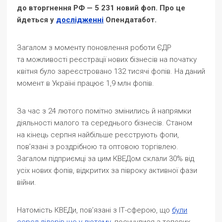
до вторгнення РФ — 5 231 новий фоп. Про це
йдеться у
дослідженні
Опендатабот.
Загалом з моменту поновлення роботи ЄДР
та можливості реєстрації нових бізнесів на початку
квітня було зареєстровано 132 тисячі фопів. На даний
момент в Україні працює 1,9 млн фопів.
За час з 24 лютого помітно змінились й напрямки
діяльності малого та середнього бізнесів. Станом
на кінець серпня найбільше реєструють фопи,
пов’язані з роздрібною та оптовою торгівлею.
Загалом підприємці за цим КВЕДом склали 30% від
усіх нових фопів, відкритих за півроку активної фази
війни.
Натомість КВЕДи, пов’язані з ІТ-сферою, що
були