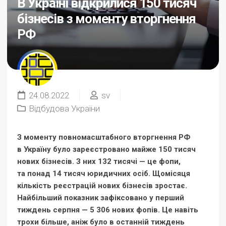
В Україні відкрилися 150 тисяч
бізнесів з моменту вторгнення
РФ
24.08.2022
sv
Відбудова України
З моменту повномасштабного вторгнення РФ
в Україну було зареєстровано майже 150 тисяч
нових бізнесів. З них 132 тисячі — це фопи,
та понад 14 тисяч юридичних осіб. Щомісяця
кількість реєстрацій нових бізнесів зростає.
Найбільший показник зафіксовано у перший
тиждень серпня — 5 306 нових фопів. Це навіть
трохи більше, аніж було в останній тиждень