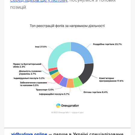
серед лідерів ще у лютому
, посунулися з топових
позицій.
vidbudova.online
— перше в Україні спеціалізоване