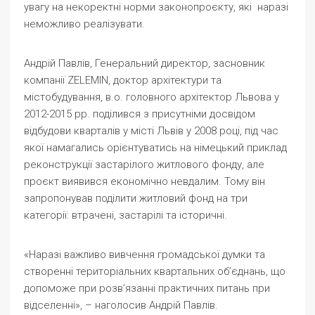
увагу на некоректні норми законопроєкту, які наразі
неможливо реалізувати.
Андрій Павлів, Генеральний директор, засновник
компанії ZELEMIN, доктор архітектури та
містобудування, в.о. головного архітектор Львова у
2012-2015 рр. поділився з присутніми досвідом
відбудови кварталів у місті Львів у 2008 році, під час
якої намагались орієнтуватись на німецький приклад
реконструкції застарілого житлового фонду, але
проєкт виявився економічно невдалим. Тому він
запропонував поділити житловий фонд на три
категорії: втрачені, застарілі та історичні.
«Наразі важливо вивчення громадської думки та
створенні територіальних квартальних об’єднань, що
допоможе при розв’язанні практичних питань при
відселенні», – наголосив Андрій Павлів.