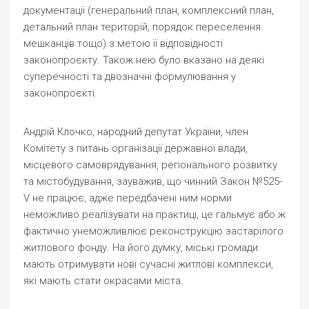
документації (генеральний план, комплексний план,
детальний план територій, порядок переселення
мешканців тощо) з метою її відповідності
законопроєкту. Також нею було вказано на деякі
суперечності та двозначні формулювання у
законопроєкті.
Андрій Клочко, народний депутат України, член
Комітету з питань організації державної влади,
місцевого самоврядування, регіонального розвитку
та містобудування, зауважив, що чинний Закон №525-
V не працює, адже передбачені ним норми
неможливо реалізувати на практиці, це гальмує або ж
фактично унеможливлює реконструкцію застарілого
житлового фонду. На його думку, міські громади
мають отримувати нові сучасні житлові комплекси,
які мають стати окрасами міста.