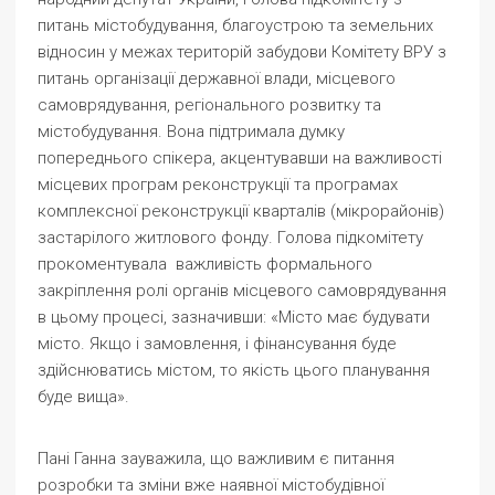
питань містобудування, благоустрою та земельних
відносин у межах територій забудови Комітету ВРУ з
питань організації державної влади, місцевого
самоврядування, регіонального розвитку та
містобудування. Вона підтримала думку
попереднього спікера, акцентувавши на важливості
місцевих програм реконструкції та програмах
комплексної реконструкції кварталів (мікрорайонів)
застарілого житлового фонду. Голова підкомітету
прокоментувала важливість формального
закріплення ролі органів місцевого самоврядування
в цьому процесі, зазначивши: «Місто має будувати
місто. Якщо і замовлення, і фінансування буде
здійснюватись містом, то якість цього планування
буде вища».
Пані Ганна зауважила, що важливим є питання
розробки та зміни вже наявної містобудівної