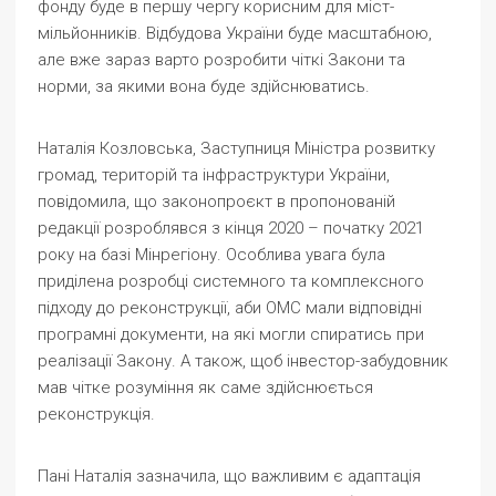
фонду буде в першу чергу корисним для міст-
мільйонників. Відбудова України буде масштабною,
але вже зараз варто розробити чіткі Закони та
норми, за якими вона буде здійснюватись.
Наталія Козловська, Заступниця Міністра розвитку
громад, територій та інфраструктури України,
повідомила, що законопроєкт в пропонованій
редакції розроблявся з кінця 2020 – початку 2021
року на базі Мінрегіону. Особлива увага була
приділена розробці системного та комплексного
підходу до реконструкції, аби ОМС мали відповідні
програмні документи, на які могли спиратись при
реалізації Закону. А також, щоб інвестор-забудовник
мав чітке розуміння як саме здійснюється
реконструкція.
Пані Наталія зазначила, що важливим є адаптація