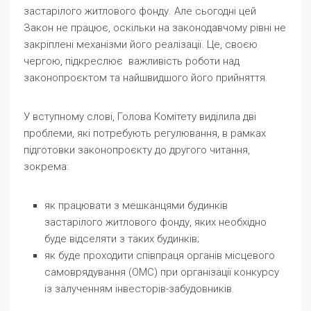
застарілого житлового фонду. Але сьогодні цей
Закон не працює, оскільки на законодавчому рівні не
закріплені механізми його реалізації. Це, своєю
чергою, підкреслює важливість роботи над
законопроєктом та найшвидшого його прийняття.
У вступному слові, Голова Комітету виділила дві
проблеми, які потребують регулювання, в рамках
підготовки законопроєкту до другого читання,
зокрема:
як працювати з мешканцями будинків
застарілого житлового фонду, яких необхідно
буде відселяти з таких будинків;
як буде проходити співпраця органів місцевого
самоврядування (ОМС) при організації конкурсу
із залученням інвесторів-забудовників.