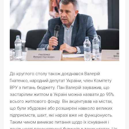
До круглого столу також доєднався Валерій
Гнатенко, народний депутат України, член Комітету
ВРУ з питань бюджету. Пан Валерій зауважив, що
застарілим житлом в Україні можна назвати до 95%
всього житлового фонду. Він акцентував на містах,
що були збудовані або розширені навколо великих
підприємств, шахт, які наразі вже не функціонують.
Таким чином виникає питання щодо їх існування і
доцільності реконструкції будинків в таких містах. Це