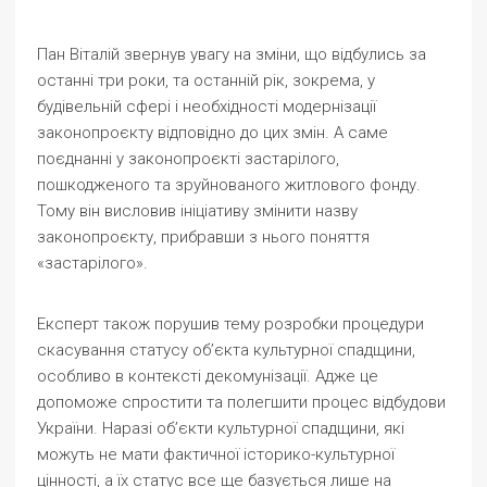
Пан Віталій звернув увагу на зміни, що відбулись за
останні три роки, та останній рік, зокрема, у
будівельній сфері і необхідності модернізації
законопроєкту відповідно до цих змін. А саме
поєднанні у законопроєкті застарілого,
пошкодженого та зруйнованого житлового фонду.
Тому він висловив ініціативу змінити назву
законопроєкту, прибравши з нього поняття
«застарілого».
Експерт також порушив тему розробки процедури
скасування статусу об’єкта культурної спадщини,
особливо в контексті декомунізації. Адже це
допоможе спростити та полегшити процес відбудови
України. Наразі об’єкти культурної спадщини, які
можуть не мати фактичної історико-культурної
цінності, а їх статус все ще базується лише на