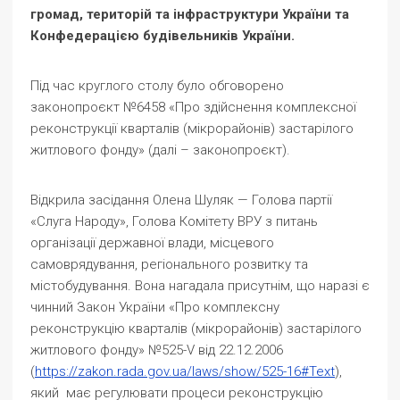
громад, територій та інфраструктури України та
Конфедерацією будівельників України.
Під час круглого столу було обговорено
законопроєкт №6458 «Про здійснення комплексної
реконструкції кварталів (мікрорайонів) застарілого
житлового фонду» (далі – законопроєкт).
Відкрила засідання Олена Шуляк — Голова партії
«Слуга Народу», Голова Комітету ВРУ з питань
організації державної влади, місцевого
самоврядування, регіонального розвитку та
містобудування. Вона нагадала присутнім, що наразі є
чинний Закон України «Про комплексну
реконструкцію кварталів (мікрорайонів) застарілого
житлового фонду» №525-V від 22.12.2006
(
https://zakon.rada.gov.ua/laws/show/525-16#Text
),
який має регулювати процеси реконструкцію