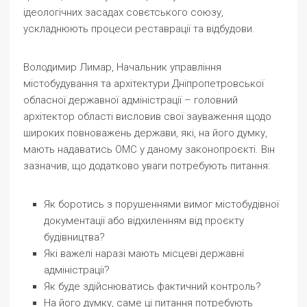
ідеологічних засадах совєтського союзу,
ускладнюють процеси реставрації та відбудови.
Володимир Лимар, Начальник управління
містобудування та архітектури Дніпропетровської
обласної державної адміністрації – головний
архітектор області висловив свої зауваження щодо
широких повноважень держави, які, на його думку,
мають надаватись ОМС у даному законопроєкті. Він
зазначив, що додатково уваги потребують питання:
Як боротись з порушеннями вимог містобудівної
документації або відхиленням від проєкту
будівництва?
Які важелі наразі мають місцеві державні
адміністрації?
Як буде здійснюватись фактичний контроль?
На його думку, саме ці питання потребують