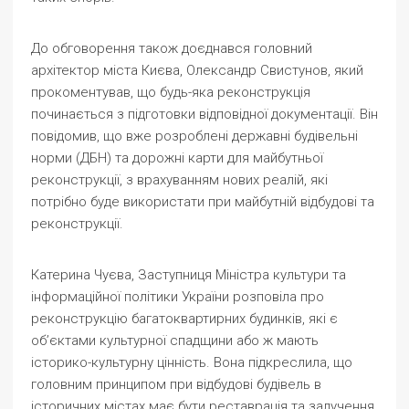
До обговорення також доєднався головний
архітектор міста Києва, Олександр Свистунов, який
прокоментував, що будь-яка реконструкція
починається з підготовки відповідної документації. Він
повідомив, що вже розроблені державні будівельні
норми (ДБН) та дорожні карти для майбутньої
реконструкції, з врахуванням нових реалій, які
потрібно буде використати при майбутній відбудові та
реконструкції.
Катерина Чуєва, Заступниця Міністра культури та
інформаційної політики України розповіла про
реконструкцію багатоквартирних будинків, які є
об’єктами культурної спадщини або ж мають
історико-культурну цінність. Вона підкреслила, що
головним принципом при відбудові будівель в
історичних містах має бути реставрація та залучення