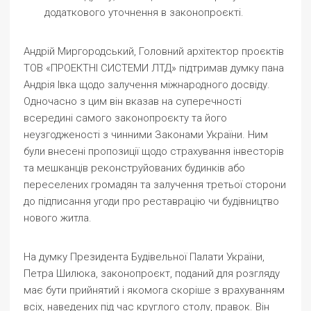
додаткового уточнення в законопроєкті.
Андрій Миргородський, Головний архітектор проєктів
ТОВ «ПРОЕКТНІ СИСТЕМИ ЛТД» підтримав думку пана
Андрія Івка щодо залучення міжнародного досвіду.
Одночасно з цим він вказав на суперечності
всередині самого законопроєкту та його
неузгодженості з чинними Законами України. Ним
були внесені пропозиції щодо страхування інвесторів
та мешканців реконструйованих будинків або
переселених громадян та залучення третьої сторони
до підписання угоди про реставрацію чи будівництво
нового житла.
На думку Президента Будівельної Палати України,
Петра Шилюка, законопроєкт, поданий для розгляду
має бути прийнятий і якомога скоріше з врахуванням
всіх, наведених під час круглого столу, правок. Він