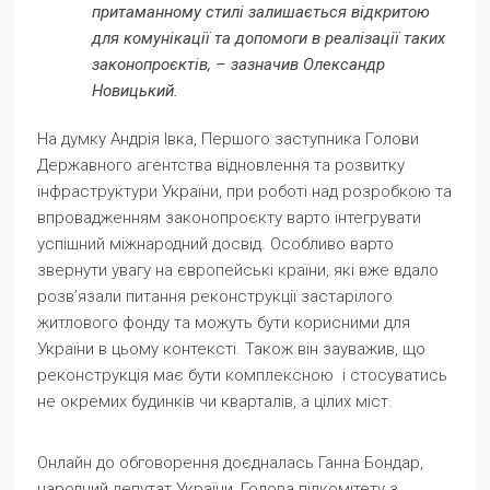
притаманному стилі залишається відкритою
для комунікації та допомоги в реалізації таких
законопроєктів, – зазначив Олександр
Новицький.
На думку Андрія Івка, Першого заступника Голови
Державного агентства відновлення та розвитку
інфраструктури України, при роботі над розробкою та
впровадженням законопроєкту варто інтегрувати
успішний міжнародний досвід. Особливо варто
звернути увагу на європейські країни, які вже вдало
розв’язали питання реконструкції застарілого
житлового фонду та можуть бути корисними для
України в цьому контексті. Також він зауважив, що
реконструкція має бути комплексною і стосуватись
не окремих будинків чи кварталів, а цілих міст.
Онлайн до обговорення доєдналась Ганна Бондар,
народний депутат України, Голова підкомітету з