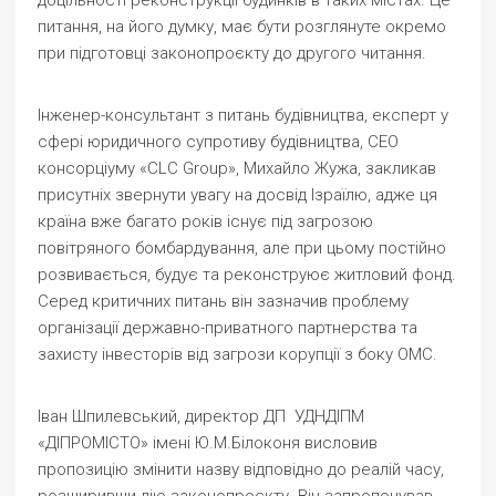
питання, на його думку, має бути розглянуте окремо
при підготовці законопроєкту до другого читання.
Інженер-консультант з питань будівництва, експерт у
сфері юридичного супротиву будівництва, СЕО
консорціуму «CLC Group», Михайло Жужа, закликав
присутніх звернути увагу на досвід Ізраїлю, адже ця
країна вже багато років існує під загрозою
повітряного бомбардування, але при цьому постійно
розвивається, будує та реконструює житловий фонд.
Серед критичних питань він зазначив проблему
організації державно-приватного партнерства та
захисту інвесторів від загрози корупції з боку ОМС.
Іван Шпилевський, директор ДП УДНДІПМ
«ДІПРОМІСТО» імені Ю.М.Білоконя висловив
пропозицію змінити назву відповідно до реалій часу,
розширивши дію законопроєкту. Він запропонував