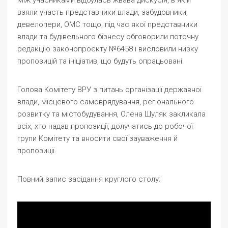
взяли участь представники влади, забудовники,
девелопери, ОМС тощо, під час якої представники
влади та будівельного бізнесу обговорили поточну
редакцію законопроєкту №6458 і висловили низку
пропозицій та ініціатив, що будуть опрацьовані.
Голова Комітету ВРУ з питань організації державної
влади, місцевого самоврядування, регіонального
розвитку та містобудування, Олена Шуляк закликала
всіх, хто надав пропозиції, долучатись до робочої
групи Комітету та вносити свої зауваження й
пропозиції.
Повний запис засідання круглого столу: