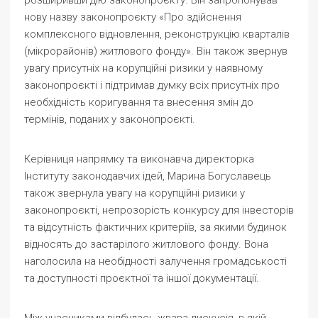
нову назву законопроєкту «Про здійснення
комплексного відновлення, реконструкцію кварталів
(мікрорайонів) житлового фонду». Він також звернув
увагу присутніх на корупційні ризики у наявному
законопроєкті і підтримав думку всіх присутніх про
необхідність коригування та внесення змін до
термінів, поданих у законопроєкті.
Керівниця напрямку та виконавча директорка
Інституту законодавчих ідей, Марина Богуславець
також звернула увагу на корупційні ризики у
законопроєкті, непрозорість конкурсу для інвесторів
та відсутність фактичних критеріїв, за якими будинок
відносять до застарілого житлового фонду. Вона
наголосила на необідності залучення громадськості
та доступності проєктної та іншої документації.
Між учасниками відбулась жвава дискусія, в якій