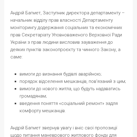
Андрій Багмет, Заступник директора департаменту –
начальник відділу прав власності Департаменту
моніторингу додержання соціальних та економічних
прав Секретаріату Уповноваженого Верховної Ради
України з прав людини висловив зауваження до
деяких пунктів законопроєкту та чинного Закону, а
саме:
вимоги до визнання будівлі аварійною;
порядок відселення мешканців, пов’язаний з цим;
вимоги до нового житла, що будуть надаватись
громадянам;
введення поняття «соціальний ремонт» задля
комфорту мешканців.
Андрій Багмет звернув увагу і вніс свої пропозиції
щодо питання маневрового житлового фонду для